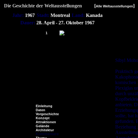
Die Geschichte der Weltausstellungen
[
]
Alle Weltausstellungen
Jahr:
1967
Stadt:
Montreal
Land:
Kanada
Dauer:
28. April - 27. Oktober 1967
1
Die Weltau
Copyright:
Sibyl Moho
Praktisch g
Kakophonie
komischen H
Plexiglas u
durch unzäh
Kopfbekleid
anbieten. D
Einleitung
Erziehungsp
Daten
Vorgeschichte
sollte, hat 
Konzept
gefunden. E
Attraktionen
Gelände
Beziehung 
Architektur
Ausstellung
Kommentare
Ausnahmen 