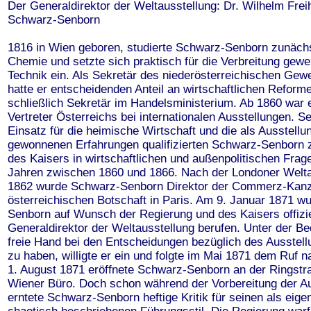
Der Generaldirektor der Weltausstellung: Dr. Wilhelm Frei
Schwarz-Senborn
1816 in Wien geboren, studierte Schwarz-Senborn zunäch
Chemie und setzte sich praktisch für die Verbreitung gewe
Technik ein. Als Sekretär des niederösterreichischen Gew
hatte er entscheidenden Anteil an wirtschaftlichen Refor
schließlich Sekretär im Handelsministerium. Ab 1860 war e
Vertreter Österreichs bei internationalen Ausstellungen. Se
Einsatz für die heimische Wirtschaft und die als Ausstel
gewonnenen Erfahrungen qualifizierten Schwarz-Senborn 
des Kaisers in wirtschaftlichen und außenpolitischen Frag
Jahren zwischen 1860 und 1866. Nach der Londoner Welta
1862 wurde Schwarz-Senborn Direktor der Commerz-Kanzl
österreichischen Botschaft in Paris. Am 9. Januar 1871 w
Senborn auf Wunsch der Regierung und des Kaisers offizi
Generaldirektor der Weltausstellung berufen. Unter der Bed
freie Hand bei den Entscheidungen bezüglich des Ausstel
zu haben, willigte er ein und folgte im Mai 1871 dem Ruf 
1. August 1871 eröffnete Schwarz-Senborn an der Ringstr
Wiener Büro. Doch schon während der Vorbereitung der Au
erntete Schwarz-Senborn heftige Kritik für seinen als eigen