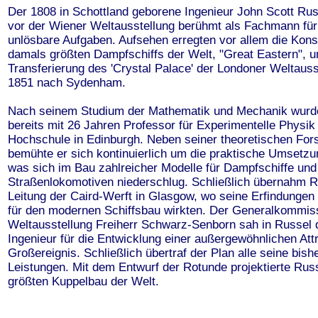
Der 1808 in Schottland geborene Ingenieur John Scott Rus
vor der Wiener Weltausstellung berühmt als Fachmann für
unlösbare Aufgaben. Aufsehen erregten vor allem die Kons
damals größten Dampfschiffs der Welt, "Great Eastern", u
Transferierung des 'Crystal Palace' der Londoner Weltauss
1851 nach Sydenham.
Nach seinem Studium der Mathematik und Mechanik wurd
bereits mit 26 Jahren Professor für Experimentelle Physik
Hochschule in Edinburgh. Neben seiner theoretischen Fo
bemühte er sich kontinuierlich um die praktische Umsetzu
was sich im Bau zahlreicher Modelle für Dampfschiffe und
Straßenlokomotiven niederschlug. Schließlich übernahm R
Leitung der Caird-Werft in Glasgow, wo seine Erfindunge
für den modernen Schiffsbau wirkten. Der Generalkommis
Weltausstellung Freiherr Schwarz-Senborn sah in Russel 
Ingenieur für die Entwicklung einer außergewöhnlichen Attr
Großereignis. Schließlich übertraf der Plan alle seine bish
Leistungen. Mit dem Entwurf der Rotunde projektierte Rus
größten Kuppelbau der Welt.