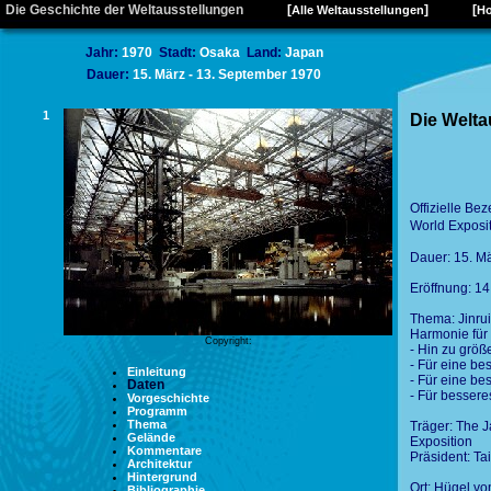
Die Geschichte der Weltausstellungen
[
]
[
Alle Weltausstellungen
Ho
Jahr:
1970
Stadt:
Osaka
Land:
Japan
Dauer:
15. März - 13. September 1970
1
Die Welta
Offizielle B
World Exposi
Dauer: 15. M
Eröffnung: 14
Thema: Jinrui
Harmonie für
Copyright:
- Hin zu grö
- Für eine be
Einleitung
- Für eine be
Daten
- Für bessere
Vorgeschichte
Programm
Thema
Träger: The J
Gelände
Exposition
Kommentare
Präsident: Ta
Architektur
Hintergrund
Ort: Hügel vo
Bibliographie