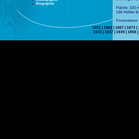
Biographie
Fläche: 330 H
186 Hektar fü
Eingeladene 
Organisation
1851
|
1862
|
1867
|
1873
|
1933
|
1937
|
1939
|
1958
|
Teilnehmer: 7
32 japanische
sowie 10 Prov
insgesamt 1.0
Besucher: 64
Millionen Au
Eintrittspreis
Kosten:
Baukosten: 3
Betriebskost
Gewinn: 19.4
Gebäude: 32 
Klassifikatio